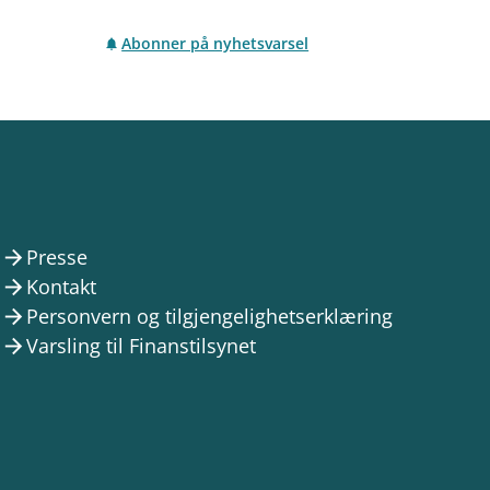
Abonner på nyhetsvarsel
Presse
arrow_forward
Kontakt
arrow_forward
Personvern og tilgjengelighetserklæring
arrow_forward
Varsling til Finanstilsynet
arrow_forward