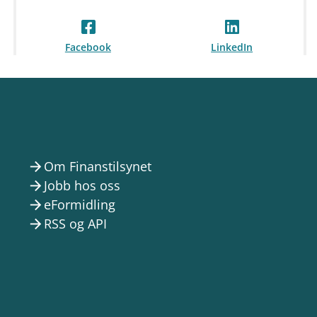
Facebook
LinkedIn
Om Finanstilsynet
arrow_forward
Jobb hos oss
arrow_forward
eFormidling
arrow_forward
RSS og API
arrow_forward