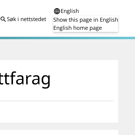
English
language
Søk i nettstedet
search
Show this page in English
English home page
e
Tema
Bærekraft
reg
DORA
ttfarag
Folkefinansiering
Kryptoeiendelsloven (MiCA)
Overtakelsestilbud
Alle tema
notifications_none
on for investorer
Abonner på nyhetsvarsel