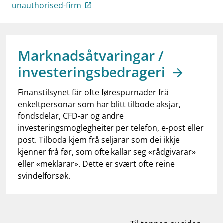
work_outline
unauthorised-firm
Jobb hos oss
dashboard
Informasjon for investorer
notifications_none
Abonner på nyhetsvarsel
Marknadsåtvaringar /
investeringsbedrageri
Finanstilsynet får ofte førespurnader frå
enkeltpersonar som har blitt tilbode aksjar,
fondsdelar, CFD-ar og andre
investeringsmoglegheiter per telefon, e-post eller
post. Tilboda kjem frå seljarar som dei ikkje
kjenner frå før, som ofte kallar seg «rådgivarar»
eller «meklarar». Dette er svært ofte reine
svindelforsøk.