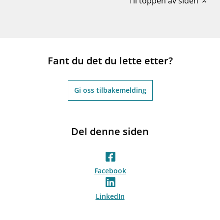
Til toppen av siden
expand_less
Fant du det du lette etter?
Gi oss tilbakemelding
Del denne siden
Facebook
LinkedIn