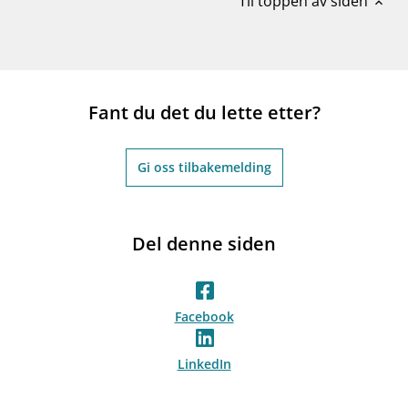
Til toppen av siden
expand_less
Fant du det du lette etter?
Gi oss tilbakemelding
Del denne siden
Facebook
LinkedIn