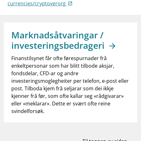
work_outline
currencies/cryptoverorg
Jobb hos oss
dashboard
Informasjon for investorer
notifications_none
Abonner på nyhetsvarsel
Marknadsåtvaringar /
investeringsbedrageri
Finanstilsynet får ofte førespurnader frå
enkeltpersonar som har blitt tilbode aksjar,
fondsdelar, CFD-ar og andre
investeringsmoglegheiter per telefon, e-post eller
post. Tilboda kjem frå seljarar som dei ikkje
kjenner frå før, som ofte kallar seg «rådgivarar»
eller «meklarar». Dette er svært ofte reine
svindelforsøk.