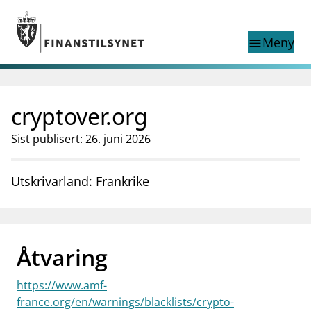
Gå til hovedinnhold
Gå til søkesiden
Meny
menu
Show this page in
Søk i
search
language
cryptover.org
English
nettstedet
English
English home page
Sist publisert: 26. juni 2026
Tilsyn
Aktuelt
Utskrivarland: Frankrike
Finanstilsynets registre
Tema
supervisor_account
Forbrukerinformasjon
Åtvaring
business
Om Finanstilsynet
https://www.amf-
mail_outline
Kontakt oss
france.org/en/warnings/blacklists/crypto-