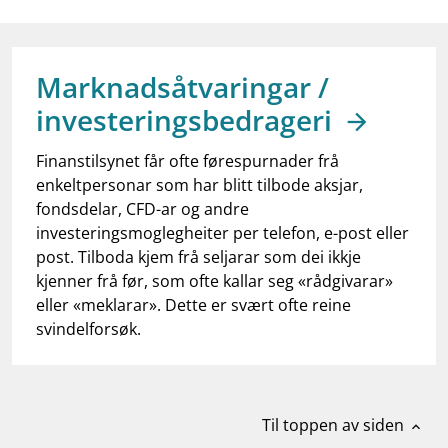
work_outline
Jobb hos oss
dashboard
Informasjon for investorer
Marknadsåtvaringar /
notifications_none
Abonner på nyhetsvarsel
investeringsbedrageri
Finanstilsynet får ofte førespurnader frå
enkeltpersonar som har blitt tilbode aksjar,
fondsdelar, CFD-ar og andre
investeringsmoglegheiter per telefon, e-post eller
post. Tilboda kjem frå seljarar som dei ikkje
kjenner frå før, som ofte kallar seg «rådgivarar»
eller «meklarar». Dette er svært ofte reine
svindelforsøk.
Til toppen av siden
expand_less