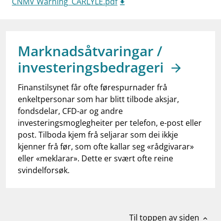
CNMV Warning_CARLYLE.pdf
work_outline
Jobb hos oss
dashboard
Informasjon for investorer
notifications_none
Marknadsåtvaringar /
Abonner på nyhetsvarsel
investeringsbedrageri
Finanstilsynet får ofte førespurnader frå
enkeltpersonar som har blitt tilbode aksjar,
fondsdelar, CFD-ar og andre
investeringsmoglegheiter per telefon, e-post eller
post. Tilboda kjem frå seljarar som dei ikkje
kjenner frå før, som ofte kallar seg «rådgivarar»
eller «meklarar». Dette er svært ofte reine
svindelforsøk.
Til toppen av siden
expand_less