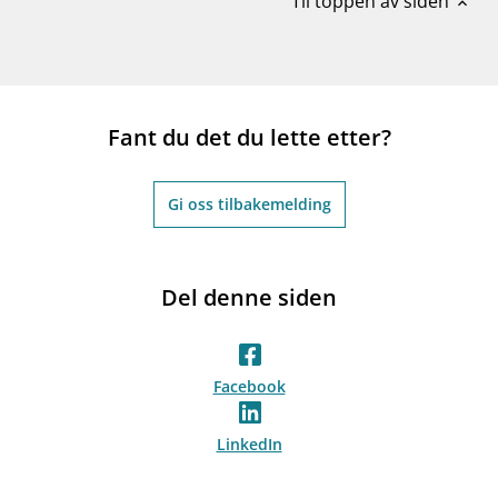
Til toppen av siden
expand_less
Fant du det du lette etter?
Gi oss tilbakemelding
Del denne siden
Facebook
LinkedIn