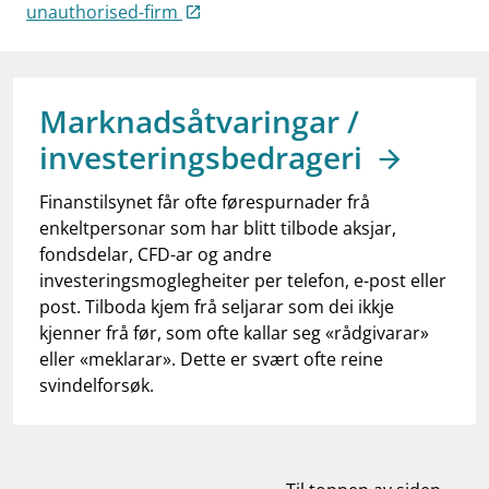
work_outline
unauthorised-firm
Jobb hos oss
dashboard
Informasjon for investorer
notifications_none
Abonner på nyhetsvarsel
Marknadsåtvaringar /
investeringsbedrageri
Finanstilsynet får ofte førespurnader frå
enkeltpersonar som har blitt tilbode aksjar,
fondsdelar, CFD-ar og andre
investeringsmoglegheiter per telefon, e-post eller
post. Tilboda kjem frå seljarar som dei ikkje
kjenner frå før, som ofte kallar seg «rådgivarar»
eller «meklarar». Dette er svært ofte reine
svindelforsøk.