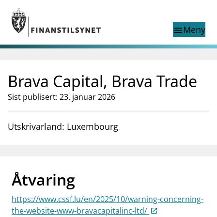
Gå til hovedinnhold
Gå til søkesiden
Meny
menu
Show this page in
Søk i
search
language
Brava Capital, Brava Trade
English
nettstedet
English
English home page
Sist publisert: 23. januar 2026
Tilsyn
Aktuelt
Utskrivarland: Luxembourg
Finanstilsynets registre
Tema
supervisor_account
Forbrukerinformasjon
Åtvaring
business
Om Finanstilsynet
https://www.cssf.lu/en/2025/10/warning-concerning-
mail_outline
Kontakt oss
the-website-www-bravacapitalinc-ltd/