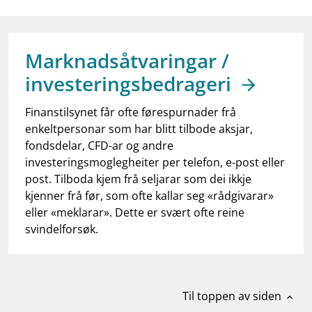
work_outline
Jobb hos oss
dashboard
Informasjon for investorer
Marknadsåtvaringar /
notifications_none
Abonner på nyhetsvarsel
investeringsbedrageri
Finanstilsynet får ofte førespurnader frå
enkeltpersonar som har blitt tilbode aksjar,
fondsdelar, CFD-ar og andre
investeringsmoglegheiter per telefon, e-post eller
post. Tilboda kjem frå seljarar som dei ikkje
kjenner frå før, som ofte kallar seg «rådgivarar»
eller «meklarar». Dette er svært ofte reine
svindelforsøk.
Til toppen av siden
expand_less