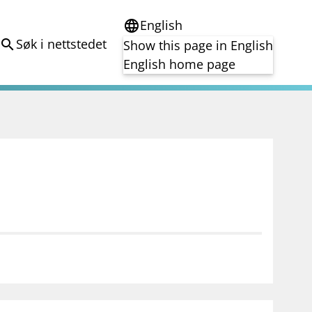
English
language
Søk i nettstedet
search
Show this page in English
English home page
e
Tema
Bærekraft
reg
DORA
Folkefinansiering
Kryptoeiendelsloven (MiCA)
Overtakelsestilbud
Alle tema
notifications_none
on for investorer
Abonner på nyhetsvarsel