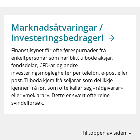
work_outline
Jobb hos oss
dashboard
Informasjon for investorer
Marknadsåtvaringar /
notifications_none
Abonner på nyhetsvarsel
investeringsbedrageri
Finanstilsynet får ofte førespurnader frå
enkeltpersonar som har blitt tilbode aksjar,
fondsdelar, CFD-ar og andre
investeringsmoglegheiter per telefon, e-post eller
post. Tilboda kjem frå seljarar som dei ikkje
kjenner frå før, som ofte kallar seg «rådgivarar»
eller «meklarar». Dette er svært ofte reine
svindelforsøk.
Til toppen av siden
expand_less