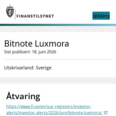
Gå til hovedinnhold
Gå til søkesiden
Meny
menu
Show this page in
Søk i
search
language
Bitnote Luxmora
English
nettstedet
English
English home page
Sist publisert: 18. juni 2026
Tilsyn
Aktuelt
Utskrivarland: Sverige
Finanstilsynets registre
Tema
supervisor_account
Forbrukerinformasjon
Åtvaring
business
Om Finanstilsynet
https://www.fi.se/en/our-registers/investor-
mail_outline
Kontakt oss
alerts/investor-alerts/2026/juni/bitnote-luxmora/