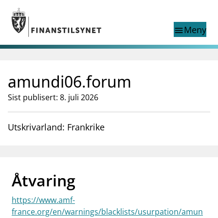
Gå til hovedinnhold
Gå til søkesiden
Meny
menu
Show this page in
Søk i
search
language
amundi06.forum
English
nettstedet
English
English home page
Sist publisert: 8. juli 2026
Tilsyn
Aktuelt
Utskrivarland: Frankrike
Finanstilsynets registre
Tema
supervisor_account
Forbrukerinformasjon
Åtvaring
business
Om Finanstilsynet
https://www.amf-
mail_outline
Kontakt oss
france.org/en/warnings/blacklists/usurpation/amun