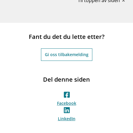
Til toppen av siden
expand_less
Fant du det du lette etter?
Gi oss tilbakemelding
Del denne siden
Facebook
LinkedIn