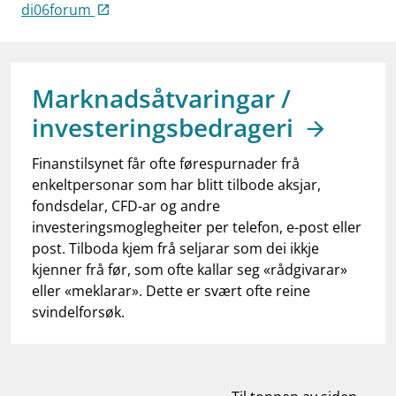
work_outline
di06forum
Jobb hos oss
dashboard
Informasjon for investorer
notifications_none
Abonner på nyhetsvarsel
Marknadsåtvaringar /
investeringsbedrageri
Finanstilsynet får ofte førespurnader frå
enkeltpersonar som har blitt tilbode aksjar,
fondsdelar, CFD-ar og andre
investeringsmoglegheiter per telefon, e-post eller
post. Tilboda kjem frå seljarar som dei ikkje
kjenner frå før, som ofte kallar seg «rådgivarar»
eller «meklarar». Dette er svært ofte reine
svindelforsøk.