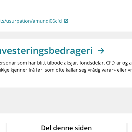
ists/usurpation/amundi06cfd
nvesteringsbedrageri
ersonar som har blitt tilbode aksjar, fondsdelar, CFD-ar og 
ikkje kjenner frå før, som ofte kallar seg «rådgivarar» eller 
Del denne siden