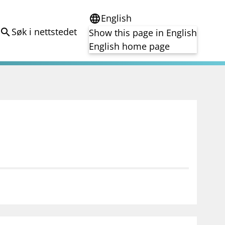
English
language
Søk i nettstedet
search
Show this page in English
English home page
e
Tema
Bærekraft
reg
DORA
Folkefinansiering
Kryptoeiendelsloven (MiCA)
Overtakelsestilbud
Alle tema
notifications_none
on for investorer
Abonner på nyhetsvarsel