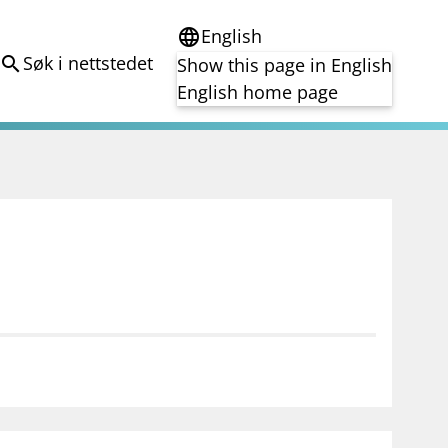
English
language
Søk i nettstedet
search
Show this page in English
English home page
e
Tema
Bærekraft
reg
DORA
Folkefinansiering
Kryptoeiendelsloven (MiCA)
Overtakelsestilbud
Alle tema
notifications_none
on for investorer
Abonner på nyhetsvarsel