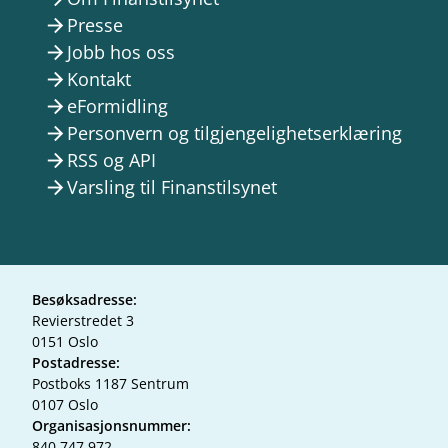
Presse
arrow_forward
Jobb hos oss
arrow_forward
Kontakt
arrow_forward
eFormidling
arrow_forward
Personvern og tilgjengelighetserklæring
arrow_forward
RSS og API
arrow_forward
Varsling til Finanstilsynet
arrow_forward
Besøksadresse:
Revierstredet 3
0151 Oslo
Postadresse:
Postboks 1187 Sentrum
0107 Oslo
Organisasjonsnummer:
840 747 972