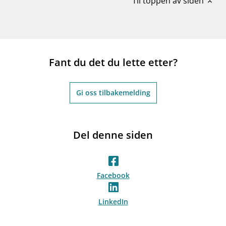
Til toppen av siden
expand_less
Fant du det du lette etter?
Gi oss tilbakemelding
Del denne siden
Facebook
LinkedIn