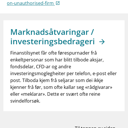
work_outline
on-unauthorised-firm
Jobb hos oss
dashboard
Informasjon for investorer
notifications_none
Abonner på nyhetsvarsel
Marknadsåtvaringar /
investeringsbedrageri
Finanstilsynet får ofte førespurnader frå
enkeltpersonar som har blitt tilbode aksjar,
fondsdelar, CFD-ar og andre
investeringsmoglegheiter per telefon, e-post eller
post. Tilboda kjem frå seljarar som dei ikkje
kjenner frå før, som ofte kallar seg «rådgivarar»
eller «meklarar». Dette er svært ofte reine
svindelforsøk.