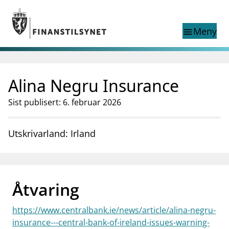
Gå til hovedinnhold
Gå til søkesiden
Meny
menu
Show this page in
Søk i
search
language
Alina Negru Insurance
English
nettstedet
English
English home page
Sist publisert: 6. februar 2026
Tilsyn
Aktuelt
Utskrivarland: Irland
Finanstilsynets registre
Tema
supervisor_account
Forbrukerinformasjon
Åtvaring
business
Om Finanstilsynet
https://www.centralbank.ie/news/article/alina-negru-
mail_outline
Kontakt oss
insurance---central-bank-of-ireland-issues-warning-