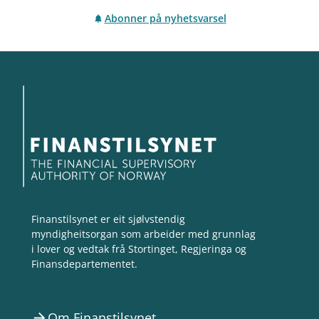
Abonner på nyhetsvarsel
Finanstilsynet er eit sjølvstendig
myndigheitsorgan som arbeider med grunnlag
i lover og vedtak frå Stortinget, Regjeringa og
Finansdepartementet.
Om Finanstilsynet
arrow_forward