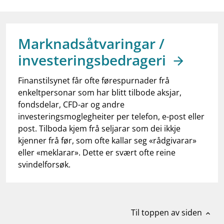
work_outline
Jobb hos oss
dashboard
Informasjon for investorer
Marknadsåtvaringar /
notifications_none
Abonner på nyhetsvarsel
investeringsbedrageri
Finanstilsynet får ofte førespurnader frå
enkeltpersonar som har blitt tilbode aksjar,
fondsdelar, CFD-ar og andre
investeringsmoglegheiter per telefon, e-post eller
post. Tilboda kjem frå seljarar som dei ikkje
kjenner frå før, som ofte kallar seg «rådgivarar»
eller «meklarar». Dette er svært ofte reine
svindelforsøk.
Til toppen av siden
expand_less