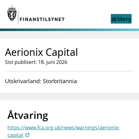
Gå til hovedinnhold
Gå til søkesiden
Meny
menu
Show this page in
Søk i
search
language
Aerionix Capital
English
nettstedet
English
English home page
Sist publisert: 18. juni 2026
Tilsyn
Aktuelt
Utskrivarland: Storbritannia
Finanstilsynets registre
Tema
supervisor_account
Forbrukerinformasjon
Åtvaring
business
Om Finanstilsynet
https://www.fca.org.uk/news/warnings/aerionix-
mail_outline
Kontakt oss
capital