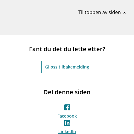
Til toppen av siden
expand_less
Fant du det du lette etter?
Gi oss tilbakemelding
Del denne siden
Facebook
LinkedIn