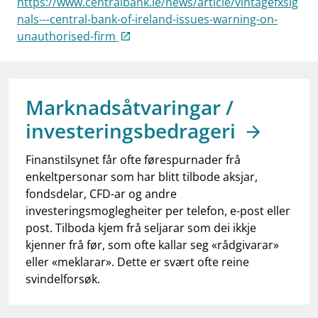
https://www.centralbank.ie/news/article/vintagefxsig
work_outline
Jobb hos oss
nals---central-bank-of-ireland-issues-warning-on-
unauthorised-firm
dashboard
Informasjon for investorer
notifications_none
Abonner på nyhetsvarsel
Marknadsåtvaringar /
investeringsbedrageri
Finanstilsynet får ofte førespurnader frå
enkeltpersonar som har blitt tilbode aksjar,
fondsdelar, CFD-ar og andre
investeringsmoglegheiter per telefon, e-post eller
post. Tilboda kjem frå seljarar som dei ikkje
kjenner frå før, som ofte kallar seg «rådgivarar»
eller «meklarar». Dette er svært ofte reine
svindelforsøk.