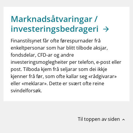
work_outline
Jobb hos oss
dashboard
Informasjon for investorer
Marknadsåtvaringar /
investeringsbedrageri
notifications_none
Abonner på nyhetsvarsel
Finanstilsynet får ofte førespurnader frå
enkeltpersonar som har blitt tilbode aksjar,
fondsdelar, CFD-ar og andre
investeringsmoglegheiter per telefon, e-post eller
post. Tilboda kjem frå seljarar som dei ikkje
kjenner frå før, som ofte kallar seg «rådgivarar»
eller «meklarar». Dette er svært ofte reine
svindelforsøk.
Til toppen av siden
expand_less