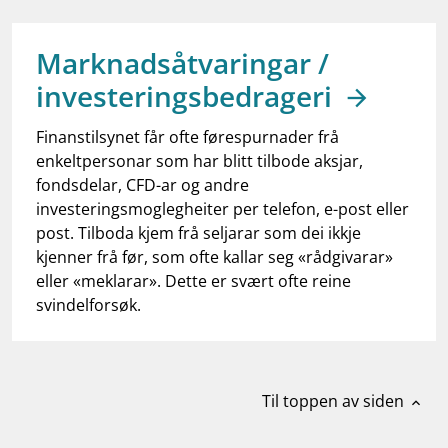
work_outline
Jobb hos oss
dashboard
Informasjon for investorer
Marknadsåtvaringar /
investeringsbedrageri
notifications_none
Abonner på nyhetsvarsel
Finanstilsynet får ofte førespurnader frå
enkeltpersonar som har blitt tilbode aksjar,
fondsdelar, CFD-ar og andre
investeringsmoglegheiter per telefon, e-post eller
post. Tilboda kjem frå seljarar som dei ikkje
kjenner frå før, som ofte kallar seg «rådgivarar»
eller «meklarar». Dette er svært ofte reine
svindelforsøk.
Til toppen av siden
expand_less