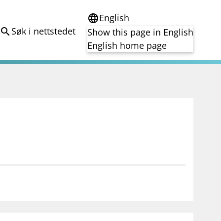
English
language
Søk i nettstedet
search
Show this page in English
English home page
e
Tema
Bærekraft
reg
DORA
Folkefinansiering
Kryptoeiendelsloven (MiCA)
Overtakelsestilbud
Alle tema
notifications_none
on for investorer
Abonner på nyhetsvarsel