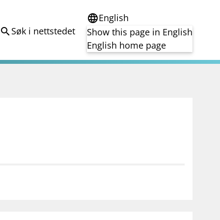
English
language
Søk i nettstedet
search
Show this page in English
English home page
e
Tema
Bærekraft
reg
DORA
Folkefinansiering
Kryptoeiendelsloven (MiCA)
Overtakelsestilbud
Alle tema
notifications_none
on for investorer
Abonner på nyhetsvarsel