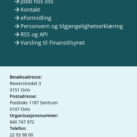
Jobb hos oss
arrow_forward
Kontakt
arrow_forward
eFormidling
arrow_forward
Personvern og tilgjengelighetserklæring
arrow_forward
RSS og API
arrow_forward
Varsling til Finanstilsynet
arrow_forward
Besøksadresse:
Revierstredet 3
0151 Oslo
Postadresse:
Postboks 1187 Sentrum
0107 Oslo
Organisasjonsnummer:
840 747 972
Telefon:
22 93 98 00