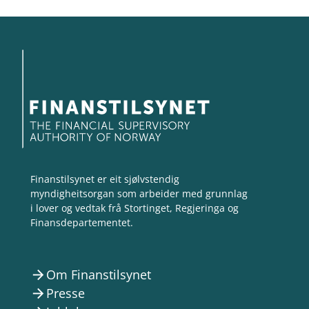
Finanstilsynet er eit sjølvstendig
myndigheitsorgan som arbeider med grunnlag
i lover og vedtak frå Stortinget, Regjeringa og
Finansdepartementet.
Om Finanstilsynet
arrow_forward
Presse
arrow_forward