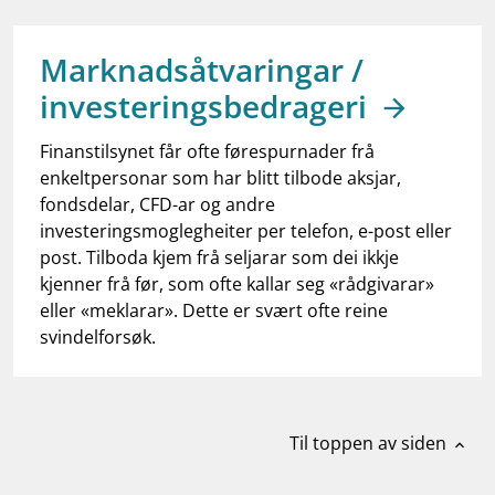
work_outline
Jobb hos oss
dashboard
Informasjon for investorer
Marknadsåtvaringar /
investeringsbedrageri
notifications_none
Abonner på nyhetsvarsel
Finanstilsynet får ofte førespurnader frå
enkeltpersonar som har blitt tilbode aksjar,
fondsdelar, CFD-ar og andre
investeringsmoglegheiter per telefon, e-post eller
post. Tilboda kjem frå seljarar som dei ikkje
kjenner frå før, som ofte kallar seg «rådgivarar»
eller «meklarar». Dette er svært ofte reine
svindelforsøk.
Til toppen av siden
expand_less