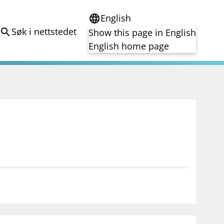
English
language
Søk i nettstedet
search
Show this page in English
English home page
e
Tema
Bærekraft
reg
DORA
Folkefinansiering
Kryptoeiendelsloven (MiCA)
Overtakelsestilbud
Alle tema
notifications_none
on for investorer
Abonner på nyhetsvarsel