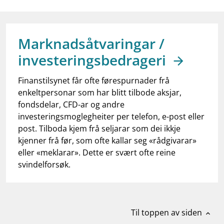
work_outline
Jobb hos oss
dashboard
Informasjon for investorer
Marknadsåtvaringar /
notifications_none
Abonner på nyhetsvarsel
investeringsbedrageri
Finanstilsynet får ofte førespurnader frå
enkeltpersonar som har blitt tilbode aksjar,
fondsdelar, CFD-ar og andre
investeringsmoglegheiter per telefon, e-post eller
post. Tilboda kjem frå seljarar som dei ikkje
kjenner frå før, som ofte kallar seg «rådgivarar»
eller «meklarar». Dette er svært ofte reine
svindelforsøk.
Til toppen av siden
expand_less