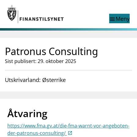
Gå til hovedinnhold
Gå til søkesiden
Meny
menu
Show this page in
Søk i
search
language
Patronus Consulting
English
nettstedet
English
English home page
Sist publisert: 29. oktober 2025
Tilsyn
Aktuelt
Utskrivarland: Østerrike
Finanstilsynets registre
Tema
supervisor_account
Forbrukerinformasjon
Åtvaring
business
Om Finanstilsynet
https://www.fma.gv.at/die-fma-warnt-vor-angeboten-
mail_outline
Kontakt oss
der-patronus-consulting/