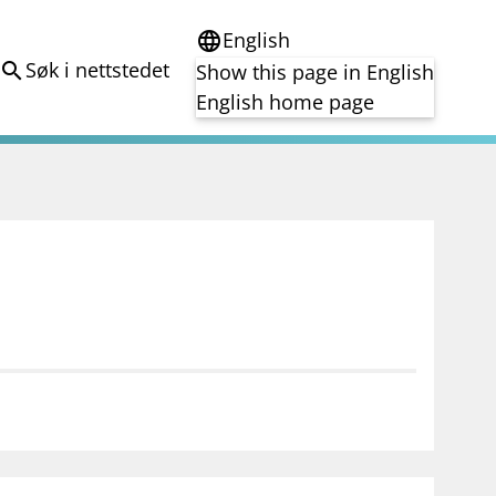
English
language
Søk i nettstedet
search
Show this page in English
English home page
e
Tema
Bærekraft
reg
DORA
Folkefinansiering
Kryptoeiendelsloven (MiCA)
Overtakelsestilbud
Alle tema
notifications_none
on for investorer
Abonner på nyhetsvarsel