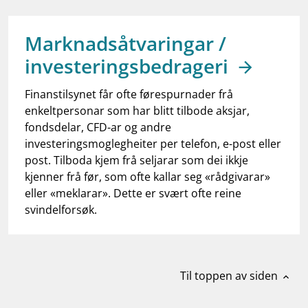
work_outline
Jobb hos oss
dashboard
Informasjon for investorer
Marknadsåtvaringar /
investeringsbedrageri
notifications_none
Abonner på nyhetsvarsel
Finanstilsynet får ofte førespurnader frå
enkeltpersonar som har blitt tilbode aksjar,
fondsdelar, CFD-ar og andre
investeringsmoglegheiter per telefon, e-post eller
post. Tilboda kjem frå seljarar som dei ikkje
kjenner frå før, som ofte kallar seg «rådgivarar»
eller «meklarar». Dette er svært ofte reine
svindelforsøk.
Til toppen av siden
expand_less