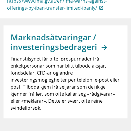
https://www.fma.gv.at/en/fma-warns-against-
work_outline
Jobb hos oss
offerings-by-iban-transfer-limited-ibanly/
dashboard
Informasjon for investorer
notifications_none
Abonner på nyhetsvarsel
Marknadsåtvaringar /
investeringsbedrageri
Finanstilsynet får ofte førespurnader frå
enkeltpersonar som har blitt tilbode aksjar,
fondsdelar, CFD-ar og andre
investeringsmoglegheiter per telefon, e-post eller
post. Tilboda kjem frå seljarar som dei ikkje
kjenner frå før, som ofte kallar seg «rådgivarar»
eller «meklarar». Dette er svært ofte reine
svindelforsøk.