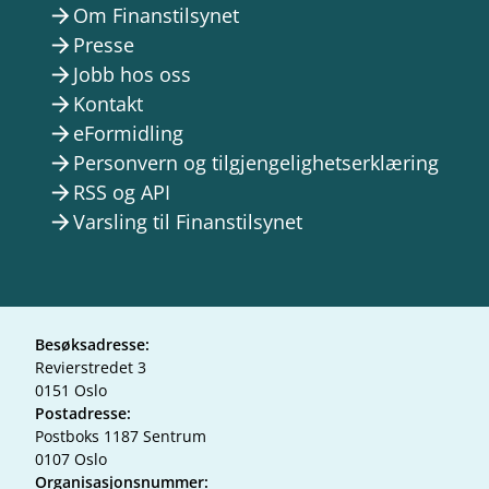
Om Finanstilsynet
arrow_forward
Presse
arrow_forward
Jobb hos oss
arrow_forward
Kontakt
arrow_forward
eFormidling
arrow_forward
Personvern og tilgjengelighetserklæring
arrow_forward
RSS og API
arrow_forward
Varsling til Finanstilsynet
arrow_forward
Besøksadresse:
Revierstredet 3
0151 Oslo
Postadresse:
Postboks 1187 Sentrum
0107 Oslo
Organisasjonsnummer: