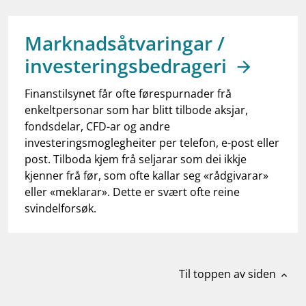
work_outline
Jobb hos oss
dashboard
Informasjon for investorer
Marknadsåtvaringar /
investeringsbedrageri
notifications_none
Abonner på nyhetsvarsel
Finanstilsynet får ofte førespurnader frå
enkeltpersonar som har blitt tilbode aksjar,
fondsdelar, CFD-ar og andre
investeringsmoglegheiter per telefon, e-post eller
post. Tilboda kjem frå seljarar som dei ikkje
kjenner frå før, som ofte kallar seg «rådgivarar»
eller «meklarar». Dette er svært ofte reine
svindelforsøk.
Til toppen av siden
expand_less