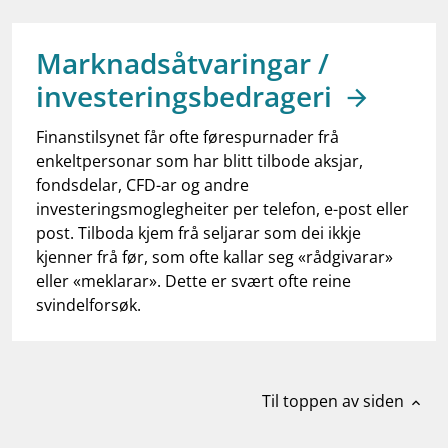
work_outline
Jobb hos oss
dashboard
Informasjon for investorer
Marknadsåtvaringar /
investeringsbedrageri
notifications_none
Abonner på nyhetsvarsel
Finanstilsynet får ofte førespurnader frå
enkeltpersonar som har blitt tilbode aksjar,
fondsdelar, CFD-ar og andre
investeringsmoglegheiter per telefon, e-post eller
post. Tilboda kjem frå seljarar som dei ikkje
kjenner frå før, som ofte kallar seg «rådgivarar»
eller «meklarar». Dette er svært ofte reine
svindelforsøk.
Til toppen av siden
expand_less