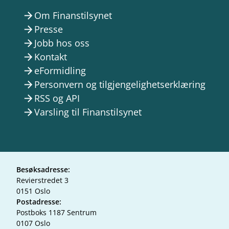
Om Finanstilsynet
arrow_forward
Presse
arrow_forward
Jobb hos oss
arrow_forward
Kontakt
arrow_forward
eFormidling
arrow_forward
Personvern og tilgjengelighetserklæring
arrow_forward
RSS og API
arrow_forward
Varsling til Finanstilsynet
arrow_forward
Besøksadresse:
Revierstredet 3
0151 Oslo
Postadresse:
Postboks 1187 Sentrum
0107 Oslo