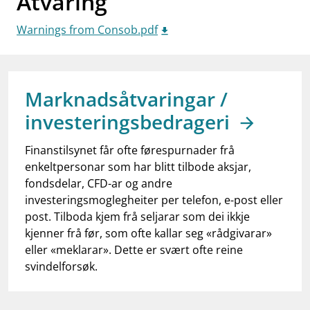
Åtvaring
work_outline
Jobb hos oss
Warnings from Consob.pdf
dashboard
Informasjon for investorer
notifications_none
Abonner på nyhetsvarsel
Marknadsåtvaringar /
investeringsbedrageri
Finanstilsynet får ofte førespurnader frå
enkeltpersonar som har blitt tilbode aksjar,
fondsdelar, CFD-ar og andre
investeringsmoglegheiter per telefon, e-post eller
post. Tilboda kjem frå seljarar som dei ikkje
kjenner frå før, som ofte kallar seg «rådgivarar»
eller «meklarar». Dette er svært ofte reine
svindelforsøk.