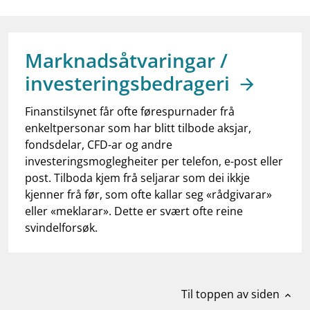
work_outline
Jobb hos oss
dashboard
Informasjon for investorer
Marknadsåtvaringar /
notifications_none
Abonner på nyhetsvarsel
investeringsbedrageri
Finanstilsynet får ofte førespurnader frå
enkeltpersonar som har blitt tilbode aksjar,
fondsdelar, CFD-ar og andre
investeringsmoglegheiter per telefon, e-post eller
post. Tilboda kjem frå seljarar som dei ikkje
kjenner frå før, som ofte kallar seg «rådgivarar»
eller «meklarar». Dette er svært ofte reine
svindelforsøk.
Til toppen av siden
expand_less