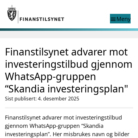
Gå til hovedinnhold
Gå til søkesiden
Meny
menu
Søk i
search
This page does not
Finanstilsynet advarer mot
language
exist in English
nettstedet
English
investeringstilbud gjennom
English home page
Tilsyn
WhatsApp-gruppen
Aktuelt
“Skandia investeringsplan"
Finanstilsynets registre
Tema
Sist publisert: 4. desember 2025
supervisor_account
Forbrukerinformasjon
Finanstilsynet advarer mot investeringstilbud
business
Om Finanstilsynet
gjennom WhatsApp-gruppen “Skandia
mail_outline
investeringsplan”. Her misbrukes navn og bilder
Kontakt oss