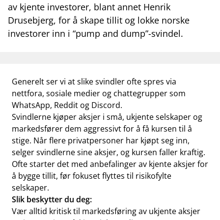
av kjente investorer, blant annet Henrik
work_outline
Jobb hos oss
Drusebjerg, for å skape tillit og lokke norske
investorer inn i “pump and dump”-svindel.
dashboard
Informasjon for investorer
notifications_none
Abonner på nyhetsvarsel
Generelt ser vi at slike svindler ofte spres via
nettfora, sosiale medier og chatte­grupper som
WhatsApp, Reddit og Discord.
Svindlerne kjøper aksjer i små, ukjente selskaper og
markedsfører dem aggressivt for å få kursen til å
stige. Når flere privatpersoner har kjøpt seg inn,
selger svindlerne sine aksjer, og kursen faller kraftig.
Ofte starter det med anbefalinger av kjente aksjer for
å bygge tillit, før fokuset flyttes til risikofylte
selskaper.
Slik beskytter du deg:
Vær alltid kritisk til markedsføring av ukjente aksjer