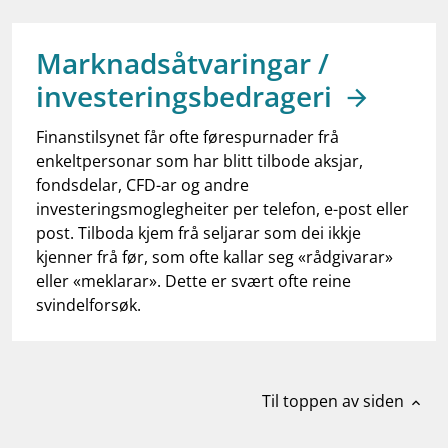
work_outline
Jobb hos oss
dashboard
Informasjon for investorer
Marknadsåtvaringar /
investeringsbedrageri
notifications_none
Abonner på nyhetsvarsel
Finanstilsynet får ofte førespurnader frå
enkeltpersonar som har blitt tilbode aksjar,
fondsdelar, CFD-ar og andre
investeringsmoglegheiter per telefon, e-post eller
post. Tilboda kjem frå seljarar som dei ikkje
kjenner frå før, som ofte kallar seg «rådgivarar»
eller «meklarar». Dette er svært ofte reine
svindelforsøk.
Til toppen av siden
expand_less