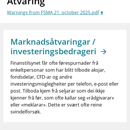
Åtvaring
work_outline
Jobb hos oss
Warnings from FSMA 21. october 2025.pdf
dashboard
Informasjon for investorer
notifications_none
Abonner på nyhetsvarsel
Marknadsåtvaringar /
investeringsbedrageri
Finanstilsynet får ofte førespurnader frå
enkeltpersonar som har blitt tilbode aksjar,
fondsdelar, CFD-ar og andre
investeringsmoglegheiter per telefon, e-post eller
post. Tilboda kjem frå seljarar som dei ikkje
kjenner frå før, som ofte kallar seg «rådgivarar»
eller «meklarar». Dette er svært ofte reine
svindelforsøk.