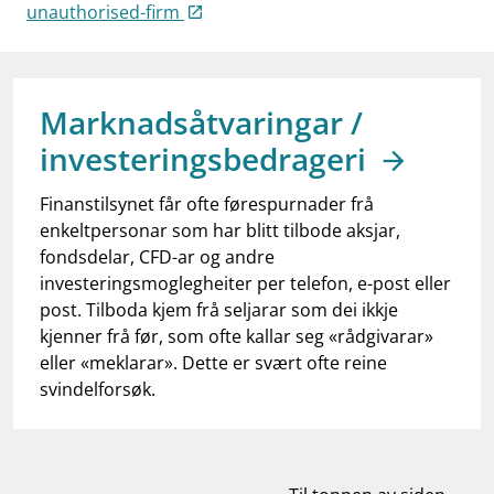
work_outline
unauthorised-firm
Jobb hos oss
dashboard
Informasjon for investorer
notifications_none
Abonner på nyhetsvarsel
Marknadsåtvaringar /
investeringsbedrageri
Finanstilsynet får ofte førespurnader frå
enkeltpersonar som har blitt tilbode aksjar,
fondsdelar, CFD-ar og andre
investeringsmoglegheiter per telefon, e-post eller
post. Tilboda kjem frå seljarar som dei ikkje
kjenner frå før, som ofte kallar seg «rådgivarar»
eller «meklarar». Dette er svært ofte reine
svindelforsøk.