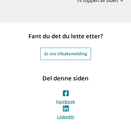
Til toppen av siden
expand_less
Fant du det du lette etter?
Gi oss tilbakemelding
Del denne siden
Facebook
LinkedIn