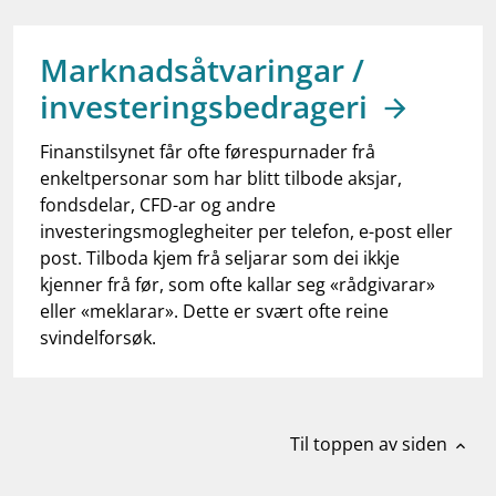
work_outline
Jobb hos oss
dashboard
Informasjon for investorer
Marknadsåtvaringar /
investeringsbedrageri
notifications_none
Abonner på nyhetsvarsel
Finanstilsynet får ofte førespurnader frå
enkeltpersonar som har blitt tilbode aksjar,
fondsdelar, CFD-ar og andre
investeringsmoglegheiter per telefon, e-post eller
post. Tilboda kjem frå seljarar som dei ikkje
kjenner frå før, som ofte kallar seg «rådgivarar»
eller «meklarar». Dette er svært ofte reine
svindelforsøk.
Til toppen av siden
expand_less