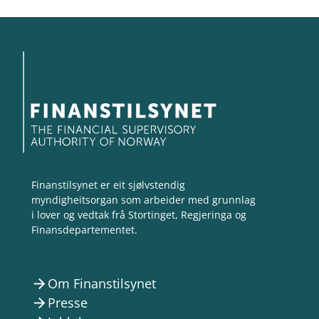
Finanstilsynet er eit sjølvstendig
myndigheitsorgan som arbeider med grunnlag
i lover og vedtak frå Stortinget, Regjeringa og
Finansdepartementet.
Om Finanstilsynet
arrow_forward
Presse
arrow_forward