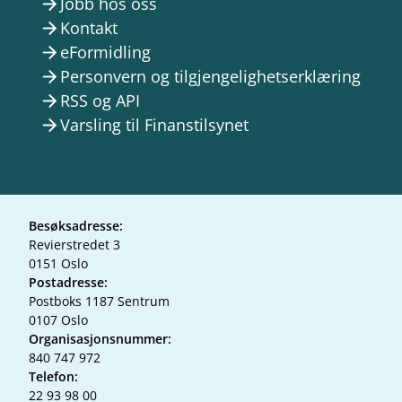
Jobb hos oss
arrow_forward
Kontakt
arrow_forward
eFormidling
arrow_forward
Personvern og tilgjengelighetserklæring
arrow_forward
RSS og API
arrow_forward
Varsling til Finanstilsynet
arrow_forward
Besøksadresse:
Revierstredet 3
0151 Oslo
Postadresse:
Postboks 1187 Sentrum
0107 Oslo
Organisasjonsnummer:
840 747 972
Telefon:
22 93 98 00