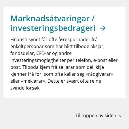
work_outline
Jobb hos oss
dashboard
Informasjon for investorer
Marknadsåtvaringar /
investeringsbedrageri
notifications_none
Abonner på nyhetsvarsel
Finanstilsynet får ofte førespurnader frå
enkeltpersonar som har blitt tilbode aksjar,
fondsdelar, CFD-ar og andre
investeringsmoglegheiter per telefon, e-post eller
post. Tilboda kjem frå seljarar som dei ikkje
kjenner frå før, som ofte kallar seg «rådgivarar»
eller «meklarar». Dette er svært ofte reine
svindelforsøk.
Til toppen av siden
expand_less