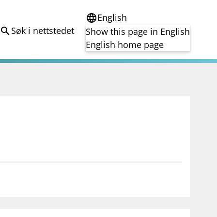
English
language
Søk i nettstedet
search
Show this page in English
English home page
e
Tema
Bærekraft
reg
DORA
Folkefinansiering
Kryptoeiendelsloven (MiCA)
Overtakelsestilbud
Alle tema
notifications_none
on for investorer
Abonner på nyhetsvarsel