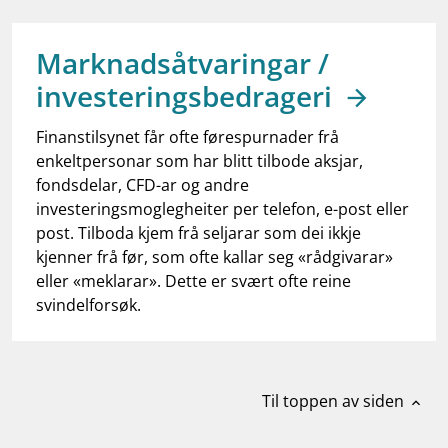
work_outline
Jobb hos oss
dashboard
Informasjon for investorer
Marknadsåtvaringar /
investeringsbedrageri
notifications_none
Abonner på nyhetsvarsel
Finanstilsynet får ofte førespurnader frå
enkeltpersonar som har blitt tilbode aksjar,
fondsdelar, CFD-ar og andre
investeringsmoglegheiter per telefon, e-post eller
post. Tilboda kjem frå seljarar som dei ikkje
kjenner frå før, som ofte kallar seg «rådgivarar»
eller «meklarar». Dette er svært ofte reine
svindelforsøk.
Til toppen av siden
expand_less