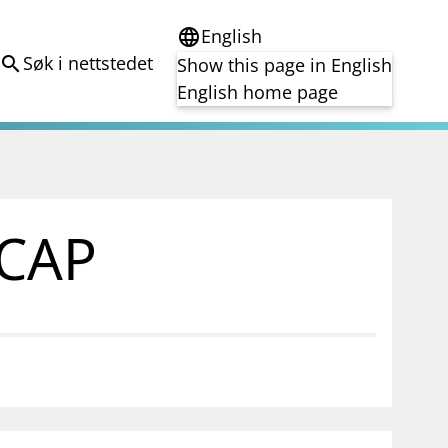
English
language
Søk i nettstedet
search
Show this page in English
English home page
e
Tema
Bærekraft
reg
DORA
CCAP
Folkefinansiering
Kryptoeiendelsloven (MiCA)
Overtakelsestilbud
Alle tema
notifications_none
on for investorer
Abonner på nyhetsvarsel