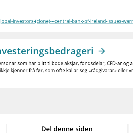
global-investors-(clone)---central-bank-of-ireland-issues-w
nvesteringsbedrageri
ersonar som har blitt tilbode aksjar, fondsdelar, CFD-ar og 
ikkje kjenner frå før, som ofte kallar seg «rådgivarar» eller 
Del denne siden