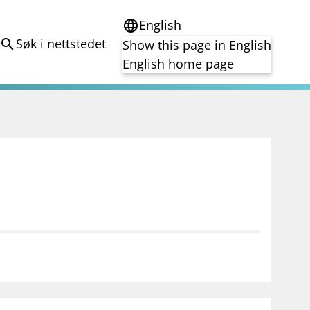
English
language
Søk i nettstedet
search
Show this page in English
English home page
e
Tema
Bærekraft
reg
DORA
Folkefinansiering
Kryptoeiendelsloven (MiCA)
Overtakelsestilbud
Alle tema
notifications_none
on for investorer
Abonner på nyhetsvarsel