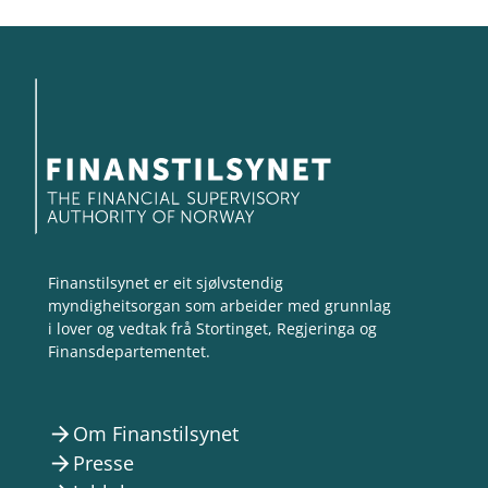
Finanstilsynet er eit sjølvstendig
myndigheitsorgan som arbeider med grunnlag
i lover og vedtak frå Stortinget, Regjeringa og
Finansdepartementet.
Om Finanstilsynet
arrow_forward
Presse
arrow_forward