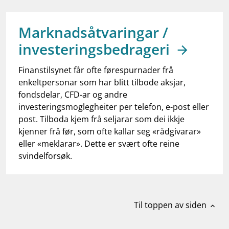
work_outline
Jobb hos oss
dashboard
Informasjon for investorer
Marknadsåtvaringar /
investeringsbedrageri
notifications_none
Abonner på nyhetsvarsel
Finanstilsynet får ofte førespurnader frå
enkeltpersonar som har blitt tilbode aksjar,
fondsdelar, CFD-ar og andre
investeringsmoglegheiter per telefon, e-post eller
post. Tilboda kjem frå seljarar som dei ikkje
kjenner frå før, som ofte kallar seg «rådgivarar»
eller «meklarar». Dette er svært ofte reine
svindelforsøk.
Til toppen av siden
expand_less