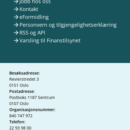
Jobb hos oss
arrow_forward
Kontakt
arrow_forward
eFormidling
arrow_forward
Personvern og tilgjengelighetserklæring
arrow_forward
RSS og API
arrow_forward
Varsling til Finanstilsynet
arrow_forward
Besøksadresse:
Revierstredet 3
0151 Oslo
Postadresse:
Postboks 1187 Sentrum
0107 Oslo
Organisasjonsnummer:
840 747 972
Telefon:
22 93 98 00