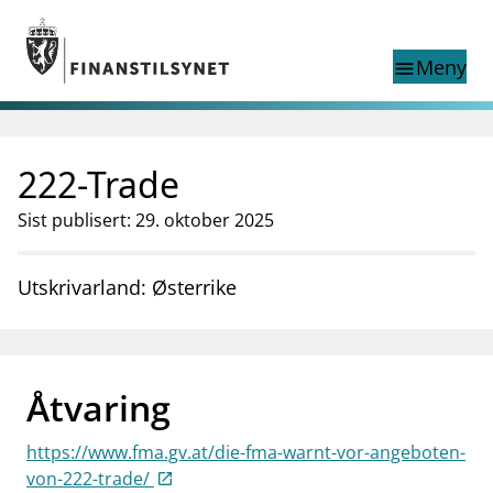
Gå til hovedinnhold
Gå til søkesiden
Meny
menu
Show this page in
Søk i
search
language
222-Trade
English
nettstedet
English
English home page
Sist publisert: 29. oktober 2025
Tilsyn
Aktuelt
Utskrivarland: Østerrike
Finanstilsynets registre
Tema
supervisor_account
Forbrukerinformasjon
Åtvaring
business
Om Finanstilsynet
https://www.fma.gv.at/die-fma-warnt-vor-angeboten-
mail_outline
Kontakt oss
von-222-trade/