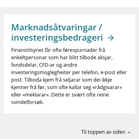
work_outline
Jobb hos oss
dashboard
Informasjon for investorer
Marknadsåtvaringar /
notifications_none
Abonner på nyhetsvarsel
investeringsbedrageri
Finanstilsynet får ofte førespurnader frå
enkeltpersonar som har blitt tilbode aksjar,
fondsdelar, CFD-ar og andre
investeringsmoglegheiter per telefon, e-post eller
post. Tilboda kjem frå seljarar som dei ikkje
kjenner frå før, som ofte kallar seg «rådgivarar»
eller «meklarar». Dette er svært ofte reine
svindelforsøk.
Til toppen av siden
expand_less