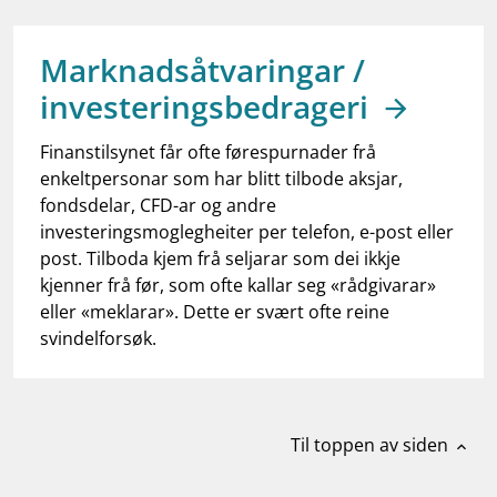
work_outline
Jobb hos oss
dashboard
Informasjon for investorer
Marknadsåtvaringar /
investeringsbedrageri
notifications_none
Abonner på nyhetsvarsel
Finanstilsynet får ofte førespurnader frå
enkeltpersonar som har blitt tilbode aksjar,
fondsdelar, CFD-ar og andre
investeringsmoglegheiter per telefon, e-post eller
post. Tilboda kjem frå seljarar som dei ikkje
kjenner frå før, som ofte kallar seg «rådgivarar»
eller «meklarar». Dette er svært ofte reine
svindelforsøk.
Til toppen av siden
expand_less