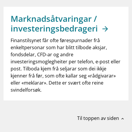
work_outline
Jobb hos oss
dashboard
Informasjon for investorer
Marknadsåtvaringar /
investeringsbedrageri
notifications_none
Abonner på nyhetsvarsel
Finanstilsynet får ofte førespurnader frå
enkeltpersonar som har blitt tilbode aksjar,
fondsdelar, CFD-ar og andre
investeringsmoglegheiter per telefon, e-post eller
post. Tilboda kjem frå seljarar som dei ikkje
kjenner frå før, som ofte kallar seg «rådgivarar»
eller «meklarar». Dette er svært ofte reine
svindelforsøk.
Til toppen av siden
expand_less