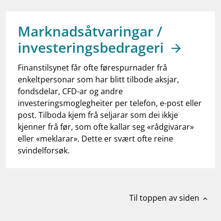
work_outline
Jobb hos oss
dashboard
Informasjon for investorer
Marknadsåtvaringar /
investeringsbedrageri
notifications_none
Abonner på nyhetsvarsel
Finanstilsynet får ofte førespurnader frå
enkeltpersonar som har blitt tilbode aksjar,
fondsdelar, CFD-ar og andre
investeringsmoglegheiter per telefon, e-post eller
post. Tilboda kjem frå seljarar som dei ikkje
kjenner frå før, som ofte kallar seg «rådgivarar»
eller «meklarar». Dette er svært ofte reine
svindelforsøk.
Til toppen av siden
expand_less