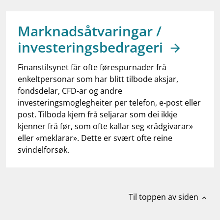
work_outline
Jobb hos oss
dashboard
Informasjon for investorer
Marknadsåtvaringar /
investeringsbedrageri
notifications_none
Abonner på nyhetsvarsel
Finanstilsynet får ofte førespurnader frå
enkeltpersonar som har blitt tilbode aksjar,
fondsdelar, CFD-ar og andre
investeringsmoglegheiter per telefon, e-post eller
post. Tilboda kjem frå seljarar som dei ikkje
kjenner frå før, som ofte kallar seg «rådgivarar»
eller «meklarar». Dette er svært ofte reine
svindelforsøk.
Til toppen av siden
expand_less