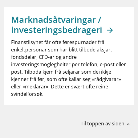
work_outline
Jobb hos oss
dashboard
Informasjon for investorer
Marknadsåtvaringar /
investeringsbedrageri
notifications_none
Abonner på nyhetsvarsel
Finanstilsynet får ofte førespurnader frå
enkeltpersonar som har blitt tilbode aksjar,
fondsdelar, CFD-ar og andre
investeringsmoglegheiter per telefon, e-post eller
post. Tilboda kjem frå seljarar som dei ikkje
kjenner frå før, som ofte kallar seg «rådgivarar»
eller «meklarar». Dette er svært ofte reine
svindelforsøk.
Til toppen av siden
expand_less