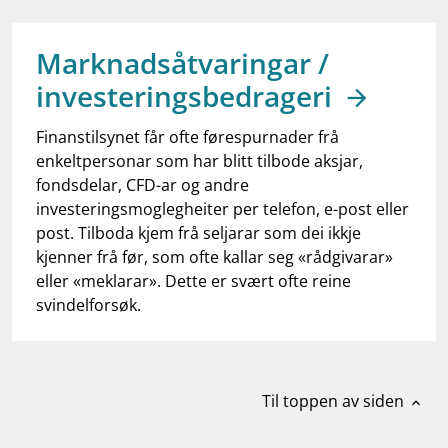
work_outline
Jobb hos oss
dashboard
Informasjon for investorer
Marknadsåtvaringar /
investeringsbedrageri
notifications_none
Abonner på nyhetsvarsel
Finanstilsynet får ofte førespurnader frå
enkeltpersonar som har blitt tilbode aksjar,
fondsdelar, CFD-ar og andre
investeringsmoglegheiter per telefon, e-post eller
post. Tilboda kjem frå seljarar som dei ikkje
kjenner frå før, som ofte kallar seg «rådgivarar»
eller «meklarar». Dette er svært ofte reine
svindelforsøk.
Til toppen av siden
expand_less