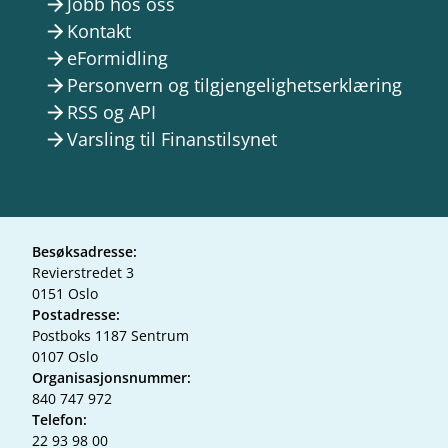
Jobb hos oss
arrow_forward
Kontakt
arrow_forward
eFormidling
arrow_forward
Personvern og tilgjengelighetserklæring
arrow_forward
RSS og API
arrow_forward
Varsling til Finanstilsynet
arrow_forward
Besøksadresse:
Revierstredet 3
0151 Oslo
Postadresse:
Postboks 1187 Sentrum
0107 Oslo
Organisasjonsnummer:
840 747 972
Telefon:
22 93 98 00