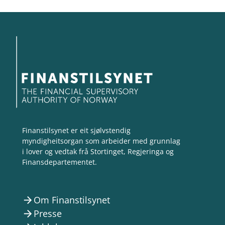
Finanstilsynet er eit sjølvstendig
myndigheitsorgan som arbeider med grunnlag
i lover og vedtak frå Stortinget, Regjeringa og
Finansdepartementet.
Om Finanstilsynet
arrow_forward
Presse
arrow_forward