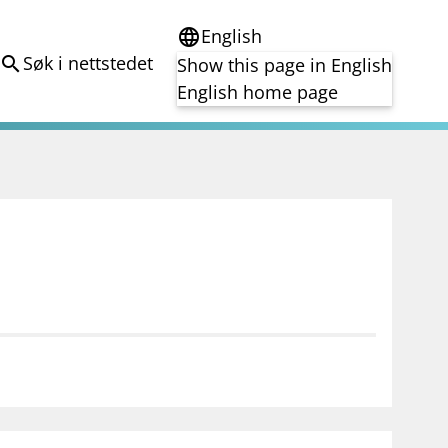
English
language
Søk i nettstedet
search
Show this page in English
English home page
e
Tema
Bærekraft
reg
DORA
Folkefinansiering
Kryptoeiendelsloven (MiCA)
Overtakelsestilbud
Alle tema
notifications_none
on for investorer
Abonner på nyhetsvarsel