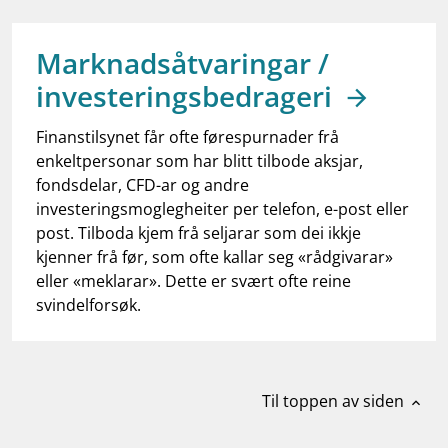
work_outline
Jobb hos oss
dashboard
Informasjon for investorer
Marknadsåtvaringar /
investeringsbedrageri
notifications_none
Abonner på nyhetsvarsel
Finanstilsynet får ofte førespurnader frå
enkeltpersonar som har blitt tilbode aksjar,
fondsdelar, CFD-ar og andre
investeringsmoglegheiter per telefon, e-post eller
post. Tilboda kjem frå seljarar som dei ikkje
kjenner frå før, som ofte kallar seg «rådgivarar»
eller «meklarar». Dette er svært ofte reine
svindelforsøk.
Til toppen av siden
expand_less